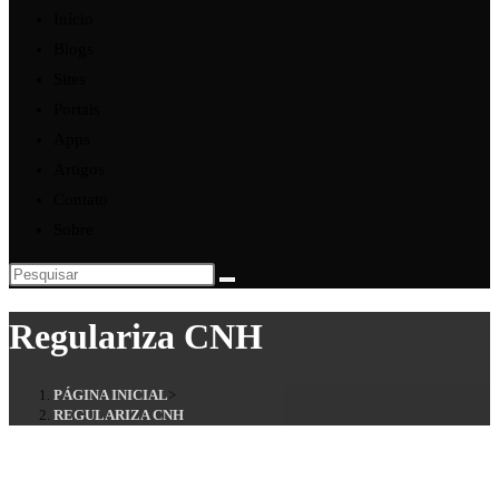
Início
Blogs
Sites
Portais
Apps
Artigos
Contato
Sobre
Regulariza CNH
PÁGINA INICIAL
>
REGULARIZA CNH