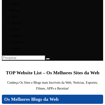
Início
Blogs
Sites
Portais
Apps
Artigos
Contato
Sobre
TOP Website List – Os Melhores Sites da Web
Conheça Os Sites e Blogs mais Incríveis da Web, Notícias, Esportes,
Filmes, APPs e Receitas!
Os Melhores Blogs da Web