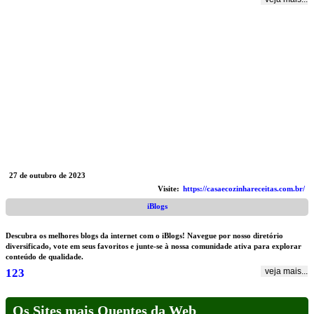
27 de outubro de 2023
Visite:
https://casaecozinhareceitas.com.br/
iBlogs
Descubra os melhores blogs da internet com o iBlogs! Navegue por nosso diretório
diversificado, vote em seus favoritos e junte-se à nossa comunidade ativa para explorar
conteúdo de qualidade.
1
2
3
veja mais...
Os Sites mais Quentes da Web