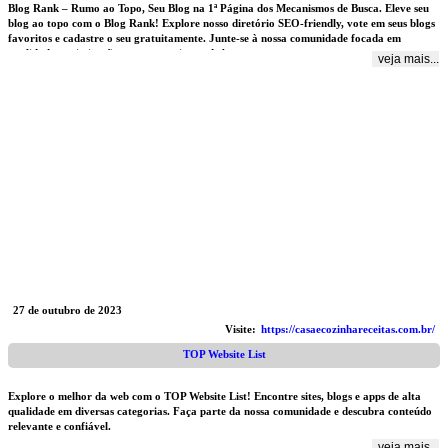
Blog Rank – Rumo ao Topo, Seu Blog na 1ª Página dos Mecanismos de Busca. Eleve seu
blog ao topo com o Blog Rank! Explore nosso diretório SEO-friendly, vote em seus blogs
favoritos e cadastre o seu gratuitamente. Junte-se à nossa comunidade focada em
qualidade e otimização para mecanismos de busca.
veja mais...
27 de outubro de 2023
Visite:
https://casaecozinhareceitas.com.br/
TOP Website List
Explore o melhor da web com o TOP Website List! Encontre sites, blogs e apps de alta
qualidade em diversas categorias. Faça parte da nossa comunidade e descubra conteúdo
relevante e confiável.
veja mais...