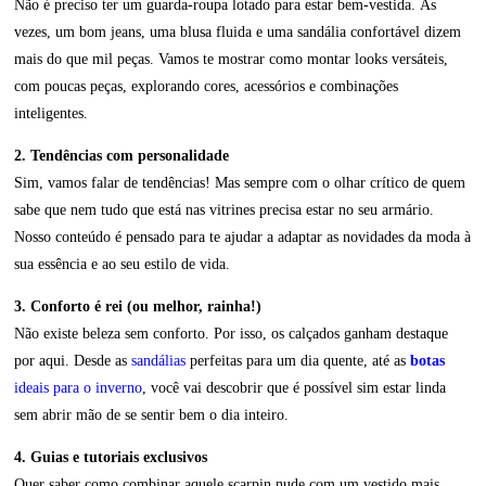
Não é preciso ter um guarda-roupa lotado para estar bem-vestida. Às
vezes, um bom jeans, uma blusa fluida e uma sandália confortável dizem
mais do que mil peças. Vamos te mostrar como montar looks versáteis,
com poucas peças, explorando cores, acessórios e combinações
inteligentes.
2. Tendências com personalidade
Sim, vamos falar de tendências! Mas sempre com o olhar crítico de quem
sabe que nem tudo que está nas vitrines precisa estar no seu armário.
Nosso conteúdo é pensado para te ajudar a adaptar as novidades da moda à
sua essência e ao seu estilo de vida.
3. Conforto é rei (ou melhor, rainha!)
Não existe beleza sem conforto. Por isso, os calçados ganham destaque
por aqui. Desde as
sandálias
perfeitas para um dia quente, até as
botas
ideais para o inverno
, você vai descobrir que é possível sim estar linda
sem abrir mão de se sentir bem o dia inteiro.
4. Guias e tutoriais exclusivos
Quer saber como combinar aquele scarpin nude com um vestido mais