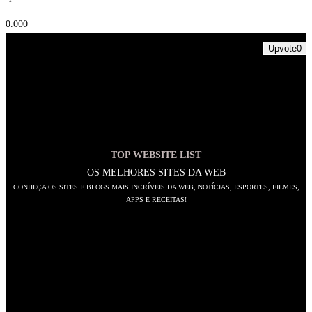
0.00
0
Upvote
0
TOP WEBSITE LIST
OS MELHORES SITES DA WEB
CONHEÇA OS SITES E BLOGS MAIS INCRÍVEIS DA WEB, NOTÍCIAS, ESPORTES, FILMES,
APPS E RECEITAS!
SIGA-NOS
Abre
em
Abre
uma
em
Abre
nova
uma
em
Abre