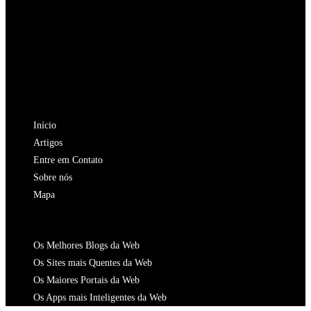
aba
nova
uma
em
Abre
aba
nova
uma
em
Abre
aba
nova
uma
em
Abre
aba
nova
uma
em
Abre
aba
nova
uma
em
Abre
aba
nova
uma
em
NAVEGAÇÃO
aba
nova
uma
Início
aba
nova
Artigos
aba
Entre em Contato
Sobre nós
Mapa
CATALOGOS
Os Melhores Blogs da Web
Os Sites mais Quentes da Web
Os Maiores Portais da Web
Os Apps mais Inteligentes da Web