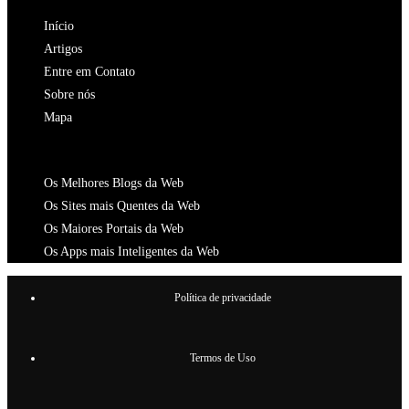
aba
nova
uma
Início
aba
nova
Artigos
aba
Entre em Contato
Sobre nós
Mapa
CATALOGOS
Os Melhores Blogs da Web
Os Sites mais Quentes da Web
Os Maiores Portais da Web
Os Apps mais Inteligentes da Web
Política de privacidade
Termos de Uso