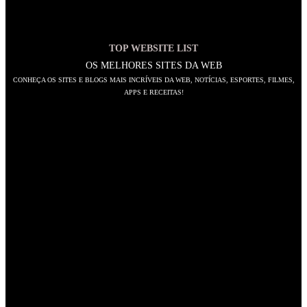
TOP WEBSITE LIST
OS MELHORES SITES DA WEB
CONHEÇA OS SITES E BLOGS MAIS INCRÍVEIS DA WEB, NOTÍCIAS, ESPORTES, FILMES,
APPS E RECEITAS!
SIGA-NOS
Abre
em
Abre
uma
em
Abre
nova
uma
em
Abre
aba
nova
uma
em
Abre
aba
nova
uma
em
Abre
aba
nova
uma
em
Abre
aba
nova
uma
em
Abre
aba
nova
uma
em
Abre
aba
nova
uma
em
NAVEGAÇÃO