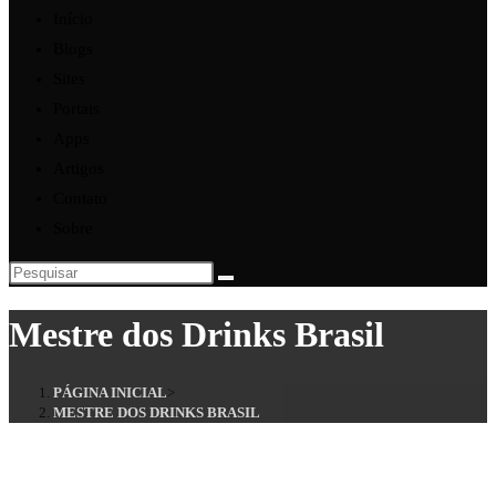
Início
Blogs
Sites
Portais
Apps
Artigos
Contato
Sobre
Mestre dos Drinks Brasil
PÁGINA INICIAL
>
MESTRE DOS DRINKS BRASIL