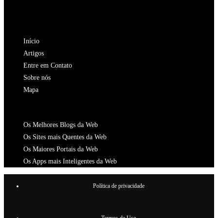
aba
nova
uma
em
Abre
aba
nova
uma
em
NAVEGAÇÃO
aba
nova
uma
Início
aba
nova
Artigos
aba
Entre em Contato
Sobre nós
Mapa
CATALOGOS
Os Melhores Blogs da Web
Os Sites mais Quentes da Web
Os Maiores Portais da Web
Os Apps mais Inteligentes da Web
Política de privacidade