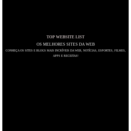
TOP WEBSITE LIST
OS MELHORES SITES DA WEB
CONHEÇA OS SITES E BLOGS MAIS INCRÍVEIS DA WEB, NOTÍCIAS, ESPORTES, FILMES,
APPS E RECEITAS!
SIGA-NOS
Abre
em
Abre
uma
em
Abre
nova
uma
em
Abre
aba
nova
uma
em
Abre
aba
nova
uma
em
Abre
aba
nova
uma
em
Abre
aba
nova
uma
em
Abre