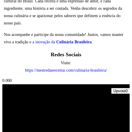
cultural do Brasil. Cada receita é uma expressão de amor, e cada
ingrediente, uma história a ser contada. Venha descobrir os segredos da
nossa culinária e se apaixonar pelos sabores que definem a essência do
nosso país.
Nos acompanhe e participe da nossa comunidade! Juntos, vamos manter
viva a tradição e
a inovação da
Culinária Brasileira
.
Redes Sociais
Visite:
https://mestredasreceitas.com/culinaria-brasileira/
0.00
0
Upvote
0