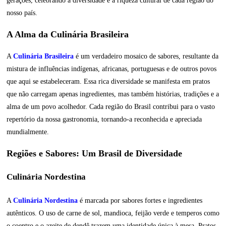
gerações, celebrando a diversidade e a riqueza cultural de cada região do
nosso país.
A Alma da Culinária Brasileira
A
Culinária Brasileira
é um verdadeiro mosaico de sabores, resultante da
mistura de influências indígenas, africanas, portuguesas e de outros povos
que aqui se estabeleceram. Essa rica diversidade se manifesta em pratos
que não carregam apenas ingredientes, mas também histórias, tradições e a
alma de um povo acolhedor. Cada região do Brasil contribui para o vasto
repertório da nossa gastronomia, tornando-a reconhecida e apreciada
mundialmente.
Regiões e Sabores: Um Brasil de Diversidade
Culinária Nordestina
A
Culinária Nordestina
é marcada por sabores fortes e ingredientes
autênticos. O uso de carne de sol, mandioca, feijão verde e temperos como
o coentro e o azeite de dendê trazem uma identidade única à mesa. Pratos