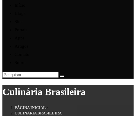
Início
Blogs
Sites
Portais
Apps
Artigos
Contato
Sobre
Culinária Brasileira
PÁGINA INICIAL
>
CULINÁRIA BRASILEIRA