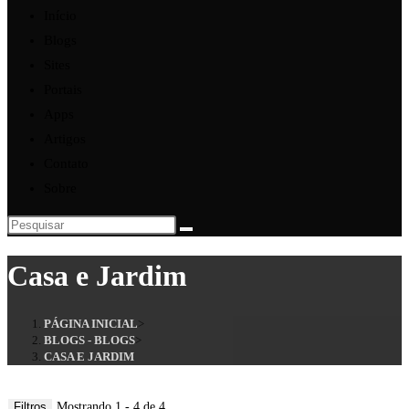
Início
Blogs
Sites
Portais
Apps
Artigos
Contato
Sobre
Casa e Jardim
PÁGINA INICIAL
>
BLOGS - BLOGS
>
CASA E JARDIM
Filtros
Mostrando 1 - 4 de 4