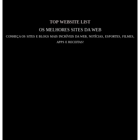
TOP WEBSITE LIST
OS MELHORES SITES DA WEB
CONHEÇA OS SITES E BLOGS MAIS INCRÍVEIS DA WEB, NOTÍCIAS, ESPORTES, FILMES,
APPS E RECEITAS!
SIGA-NOS
Abre
em
Abre
uma
em
Abre
nova
uma
em
Abre
aba
nova
uma
em
Abre
aba
nova
uma
em
Abre
aba
nova
uma
em
Abre
aba
nova
uma
em
Abre
aba
nova
uma
em
Abre
aba
nova
uma
em
NAVEGAÇÃO