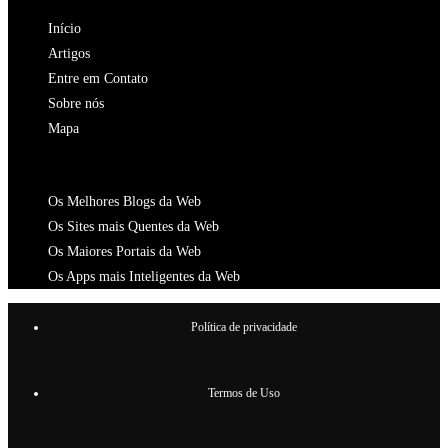
aba
nova
uma
Início
aba
nova
Artigos
aba
Entre em Contato
Sobre nós
Mapa
CATALOGOS
Os Melhores Blogs da Web
Os Sites mais Quentes da Web
Os Maiores Portais da Web
Os Apps mais Inteligentes da Web
Política de privacidade
Termos de Uso